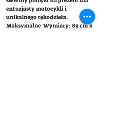
świetny pomysł na prezent dla
entuzjasty motocykli i
unikalnego rękodzieła.
Maksymalne Wymiary: 89 cm x
59 cm x 2 cm
Wymiary:
45cm x 27cm x 2cm
Zapisz się i bądź na bieżąco z naszymi
najnowszymi wiadomościami i
promocjami
Subskrybcja